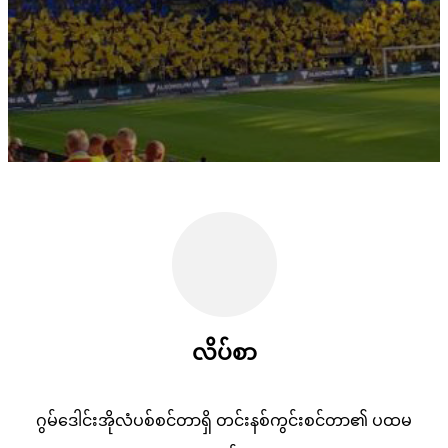
လိပ်စာ
ဂွမ်ဒေါင်းအိုလံပစ်စင်တာရှိ တင်းနစ်ကွင်းစင်တာ၏ ပထမ