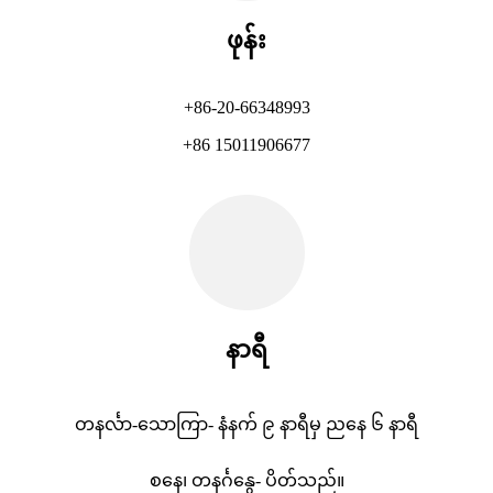
ဖုန်း
+86-20-66348993
+86 15011906677
နာရီ
တနင်္လာ-သောကြာ- နံနက် ၉ နာရီမှ ညနေ ၆ နာရီ
စနေ၊ တနင်္ဂနွေ- ပိတ်သည်။