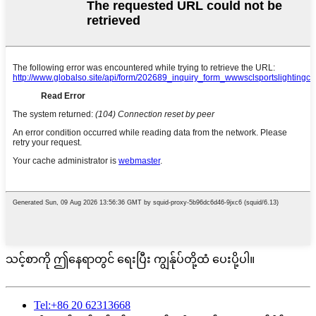
သင့်စာကို ဤနေရာတွင် ရေးပြီး ကျွန်ုပ်တို့ထံ ပေးပို့ပါ။
Tel:+86 20 62313668