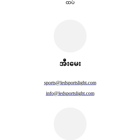
ထပ်
အီးမေး
sports@ledsportslight.com
info@ledsportslight.com