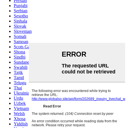
Persian
Punjabi
Serbian
Sesotho
Sinhala
Slovak
Slovenian
Somali
Samoan
Scots Gaelic
Shona
Sindhi
Sundanese
Swahili
Tajik
Tamil
Telugu
Thai
Ukrainian
Urdu
Uzbek
Vietnamese
Welsh
Xhosa
Yiddish