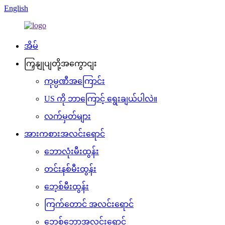
English
အိမ်
ကြှနျုပျတို့အကွောငျး
ကုမ္ပဏီအကြောင်း
US ကို ဘာကြောင့် ရွေးချယ်ပါလဲ။
လက်မှတ်များ
အားကစားအလင်းရောင်
ဘောလုံးမီးထွန်း
တင်းနစ်မီးထွန်း
ဘေ့စ်မီးထွန်း
ကြက်တောင် အလင်းရောင်
ဘေ့စ်ဘောအလင်းရောင်