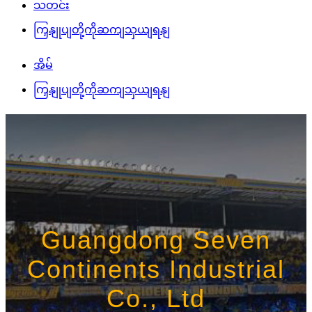
သတင်း
ကြှနျုပျတို့ကိုဆကျသှယျရနျ
အိမ်
ကြှနျုပျတို့ကိုဆကျသှယျရနျ
Guangdong Seven
Continents Industrial
Co., Ltd