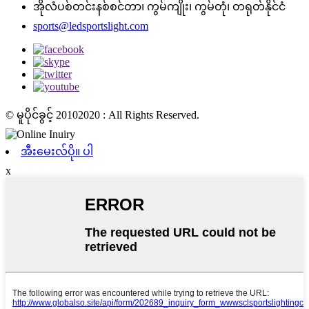
အိုလံပစ်တင်းနစ်စင်တာ၊ ကွမ်ကျိုး၊ ကွမ်တုံ၊ တရုတ်နိုင်ငံ
sports@ledsportslight.com
© မူပိုင်ခွင့် 20102020 : All Rights Reserved.
အီးမေးလ်ပို။ ပါ
x