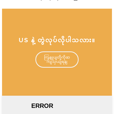
US နဲ့ တွဲလုပ်လိုပါသလား။
ကြှနျုပျတို့ကိုဆ
ကျသှယျရနျ