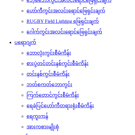
ဘေ့စ်ဘောကွင်းအလင်းရောင်ဖြေရှင်းချက်
ဟော်ကီကွင်းအလင်းရောင်ဖြေရှင်းချက်
RUGBY Field Lighting ဖြေရှင်းချက်
ဂေါက်ကွင်းအလင်းရောင်ဖြေရှင်းချက်
ပရောဂျက်
ဘောလုံးကွင်းစီမံကိန်း
စားပွဲတင်တင်းနစ်ကွင်းစီမံကိန်း
တင်းနစ်ကွင်းစီမံကိန်း
ဘတ်စကတ်ဘောကွင်း
ကြက်တောင်ကွင်းစီမံကိန်း
ရေခဲပြင်ဟော်ကီတရားရုံးစီမံကိန်း
ရေကူးကန်
အားကစားမျိုးစုံ