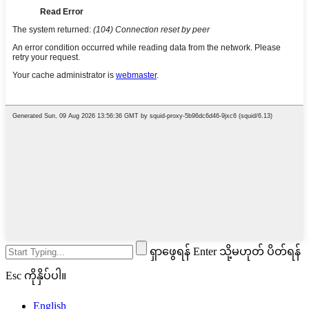
ရှာဖွေရန် Enter သို့မဟုတ် ပိတ်ရန်
Esc ကိုနှိပ်ပါ။
English